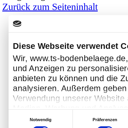
Zurück zum Seiteninhalt
Diese Webseite verwendet C
Wir, www.ts-bodenbelaege.de,
und Anzeigen zu personalisier
anbieten zu können und die Zu
analysieren. Außerdem geben w
Verwendung unserer Website a
Medien, Werbung und Analysen
Einwilligungsauswahl
diese Informationen möglicher
Notwendig
Präferenzen