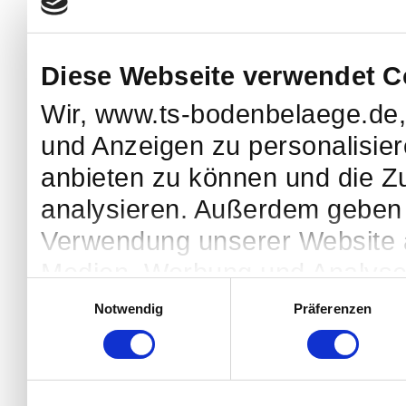
uns bezüglich Ihrer 
Ihre Einwilligung trifft a
Diese Webseite verwendet C
boden
Wir, www.ts-bodenbelaege.de,
und Anzeigen zu personalisier
Ihr aktueller
anbieten zu können und die Zu
Einwill
analysieren. Außerdem geben w
Verwendung unserer Website a
Die Cookie-Erklärung wurde 
Medien, Werbung und Analysen
Cookieb
Einwilligungsauswahl
diese Informationen möglicher
Notwendig
Präferenzen
zusammen, die Sie ihnen berei
Notw
Rahmen Ihrer Nutzung der Di