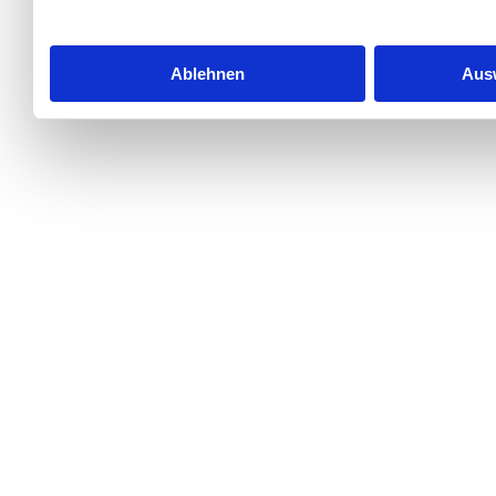
Notwendige Cookies helfen 
machen, indem sie Grundfun
Ablehnen
Aus
Zugriff auf sichere Bereic
Webseite kann ohne diese Coo
Name
Anbieter
Zweck
CookieConsent
Cookiebot
Speiche
fü
Stati
Statistik-Cookies helfen Web
Besucher mit Webseiten intera